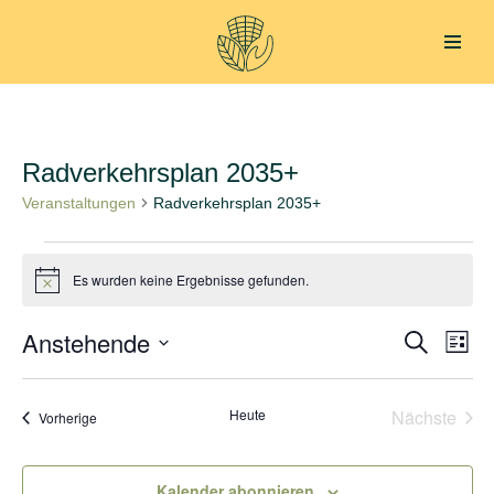
Zum
Inhalt
springen
Radverkehrsplan 2035+
Veranstaltungen
Radverkehrsplan 2035+
Es wurden keine Ergebnisse gefunden.
Hinweis
Anstehende
Verans
Ver
Suche
Liste
Datum
Ans
Suche
wählen.
Nav
Heute
Nächste
Veranstaltungen
und
Vorherige
Veransta
Ansich
Kalender abonnieren