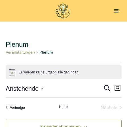
Zum
Inhalt
springen
Plenum
Veranstaltungen
Plenum
Es wurden keine Ergebnisse gefunden.
Hinweis
Anstehende
Verans
Ver
Suche
Liste
Datum
Ans
Suche
wählen.
Nav
Heute
Nächste
Veranstaltungen
und
Vorherige
Veransta
Ansich
Kalender abonnieren