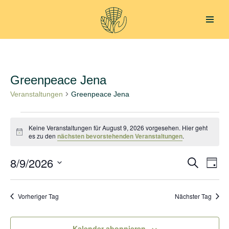
Zum
Inhalt
springen
Greenpeace Jena
Veranstaltungen
Greenpeace Jena
Keine Veranstaltungen für August 9, 2026 vorgesehen. Hier geht
Hinweis
es zu den
nächsten bevorstehenden Veranstaltungen
.
8/9/2026
Verans
Ver
Suche
Tag
Datum
Ans
Suche
wählen.
Nav
Vorheriger Tag
Nächster Tag
und
Ansich
Kalender abonnieren