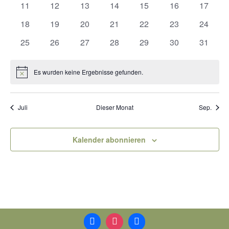
Naviga
0
0
0
0
0
0
0
11
12
13
14
15
16
17
Veranstaltungen
Veranstaltungen
Veranstaltungen
Veranstaltungen
Veranstaltungen
Veranstaltungen
Veranst
0
0
0
0
0
0
0
18
19
20
21
22
23
24
Veranstaltungen
Veranstaltungen
Veranstaltungen
Veranstaltungen
Veranstaltungen
Veranstaltungen
Veranst
0
0
0
0
0
0
0
25
26
27
28
29
30
31
Veranstaltungen
Veranstaltungen
Veranstaltungen
Veranstaltungen
Veranstaltungen
Veranstaltungen
Veranst
Es wurden keine Ergebnisse gefunden.
Hinweis
Juli
Dieser Monat
Sep.
Kalender abonnieren