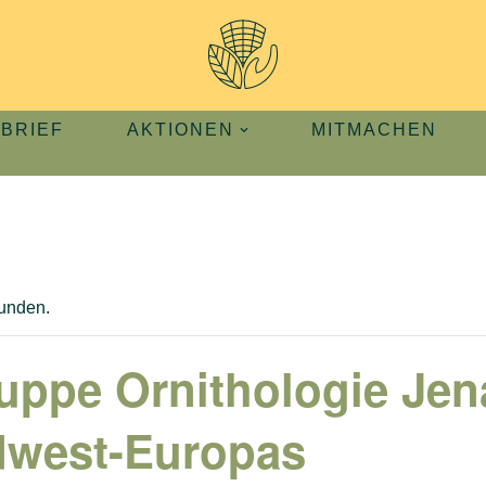
BRIEF
AKTIONEN
MITMACHEN
funden.
ppe Ornithologie Jen
dwest-Europas