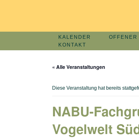
Zum
Inhalt
springen
KALENDER
OFFENER 
KONTAKT
« Alle Veranstaltungen
Diese Veranstaltung hat bereits stattge
NABU-Fachgru
Vogelwelt Sü