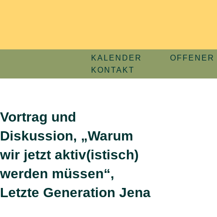
Zum
Inhalt
springen
KALENDER
OFFENER 
KONTAKT
Vortrag und
Diskussion, „Warum
wir jetzt aktiv(istisch)
werden müssen“,
Letzte Generation Jena