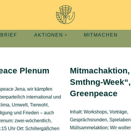
BRIEF
AKTIONEN
MITMACHEN
eace Plenum
Mitmachaktion,
Smthng-Week“,
npeace Jena, wir kämpfen
Greenpeace
erparteilich international und
Klima, Umwelt, Tierwohl,
Inhalt: Workshops, Vorträge,
digung und Frieden – auch
Gesprächsrunden, Spielaben
Plenum: zwei-wöchentlich,
Müllsammelaktion; Wir wolle
:15 Uhr Ort: Schillergäßchen