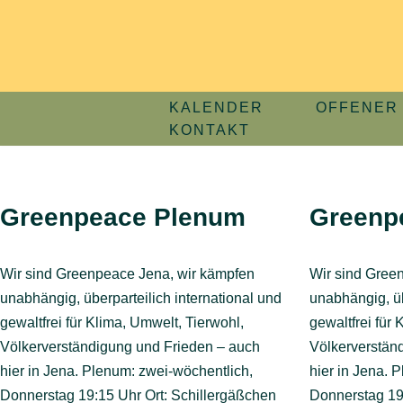
Zum
Inhalt
springen
KALENDER
OFFENER 
KONTAKT
Greenpeace Plenum
Greenp
Wir sind Greenpeace Jena, wir kämpfen
Wir sind Gree
unabhängig, überparteilich international und
unabhängig, üb
gewaltfrei für Klima, Umwelt, Tierwohl,
gewaltfrei für 
Völkerverständigung und Frieden – auch
Völkerverstän
hier in Jena. Plenum: zwei-wöchentlich,
hier in Jena. 
Donnerstag 19:15 Uhr Ort: Schillergäßchen
Donnerstag 19