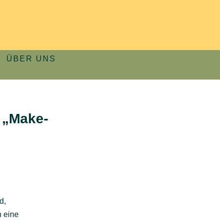
ÜBER UNS
 „Make-
d,
n eine