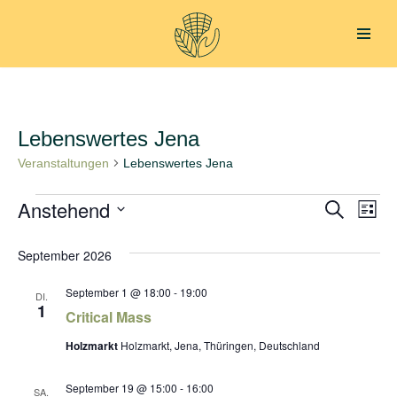
Zum
Inhalt
springen
Lebenswertes Jena
Veranstaltungen
Lebenswertes Jena
Anstehend
Verans
Ver
Suche
Liste
Datum
Ans
Suche
September 2026
wählen.
Nav
und
September 1 @ 18:00
-
19:00
DI.
Ansich
1
Critical Mass
Naviga
Holzmarkt
Holzmarkt, Jena, Thüringen, Deutschland
September 19 @ 15:00
-
16:00
SA.