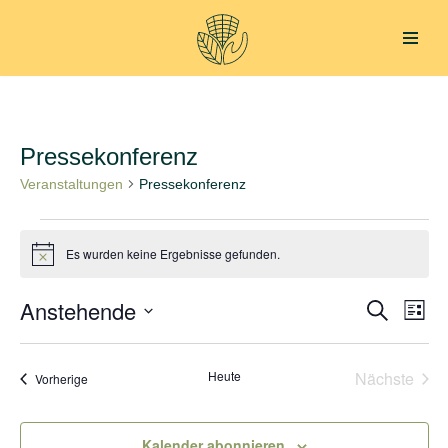
Zum
Inhalt
springen
Pressekonferenz
Veranstaltungen
Pressekonferenz
Es wurden keine Ergebnisse gefunden.
Hinweis
Anstehende
Verans
Ver
Suche
Liste
Datum
Ans
Suche
wählen.
Nav
Heute
Nächste
Veranstaltungen
und
Vorherige
Veransta
Ansich
Kalender abonnieren