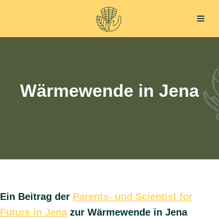
Zum
Inhalt
springen
Wärmewende in Jena
Ein Beitrag der
Parents- und Scientist for
Future in Jena
zur Wärmewende in Jena