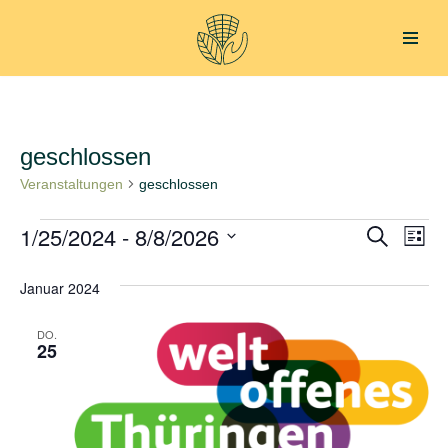
Zum
Inhalt
springen
geschlossen
Veranstaltungen
geschlossen
1/25/2024
 - 
8/8/2026
Verans
Ver
Suche
Liste
Datum
Ans
Suche
Januar 2024
wählen.
Nav
und
DO.
Ansich
25
Naviga