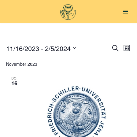
Zum
Inhalt
springen
11/16/2023
 - 
2/5/2024
Verans
Ver
Suche
Liste
Datum
Ans
Suche
November 2023
wählen.
Nav
und
DO.
Ansich
16
Naviga