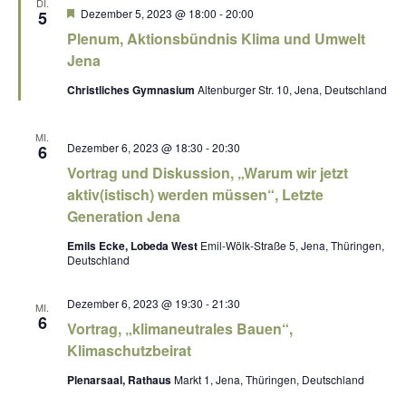
DI.
H
Dezember 5, 2023 @ 18:00
-
20:00
5
e
Plenum, Aktionsbündnis Klima und Umwelt
r
v
Jena
o
r
Christliches Gymnasium
Altenburger Str. 10, Jena, Deutschland
g
e
h
MI.
o
Dezember 6, 2023 @ 18:30
-
20:30
6
b
Vortrag und Diskussion, „Warum wir jetzt
e
n
aktiv(istisch) werden müssen“, Letzte
Generation Jena
Emils Ecke, Lobeda West
Emil-Wölk-Straße 5, Jena, Thüringen,
Deutschland
Dezember 6, 2023 @ 19:30
-
21:30
MI.
6
Vortrag, „klimaneutrales Bauen“,
Klimaschutzbeirat
Plenarsaal, Rathaus
Markt 1, Jena, Thüringen, Deutschland