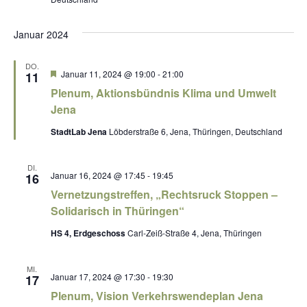
Januar 2024
DO.
H
Januar 11, 2024 @ 19:00
-
21:00
11
e
Plenum, Aktionsbündnis Klima und Umwelt
r
v
Jena
o
r
StadtLab Jena
Löbderstraße 6, Jena, Thüringen, Deutschland
g
e
h
DI.
o
Januar 16, 2024 @ 17:45
-
19:45
16
b
Vernetzungstreffen, „Rechtsruck Stoppen –
e
n
Solidarisch in Thüringen“
HS 4, Erdgeschoss
Carl-Zeiß-Straße 4, Jena, Thüringen
MI.
Januar 17, 2024 @ 17:30
-
19:30
17
Plenum, Vision Verkehrswendeplan Jena