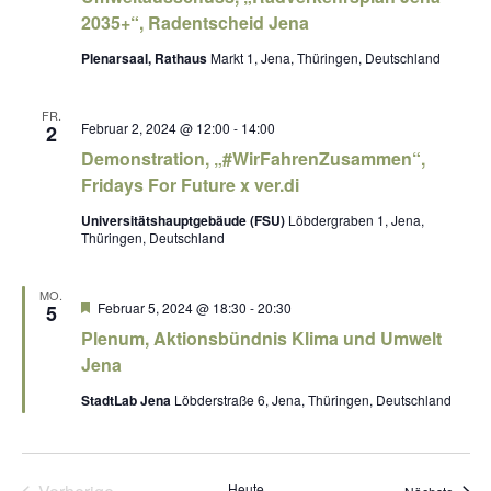
2035+“, Radentscheid Jena
Plenarsaal, Rathaus
Markt 1, Jena, Thüringen, Deutschland
FR.
Februar 2, 2024 @ 12:00
-
14:00
2
Demonstration, „#WirFahrenZusammen“,
Fridays For Future x ver.di
Universitätshauptgebäude (FSU)
Löbdergraben 1, Jena,
Thüringen, Deutschland
MO.
H
Februar 5, 2024 @ 18:30
-
20:30
5
e
Plenum, Aktionsbündnis Klima und Umwelt
r
v
Jena
o
r
StadtLab Jena
Löbderstraße 6, Jena, Thüringen, Deutschland
g
e
h
o
b
Heute
Veran